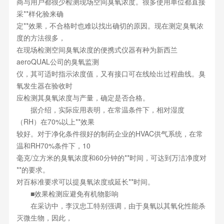
商与用户都很少检测现场空间臭氧浓度。很多使用单位都直接
采**样化验来确
定**效果，不合格时也难以找出确切的原因。现在测定臭氧浓
度的方法很多，
在现场检测空间臭氧浓度的便携式仪器有种为新西兰
aeroQUAL公司的臭氧监测
仪，其可适时指示浓度值，又有接口可在线绘出过程曲线。臭
氧发生器在验收时
应检测其臭氧浓度与产量，确定是否合格。
据介绍，实际应用表明，在常温条件下，相对湿度
（RH）在70%以上**效果
较好。对于净化条件很好的制药企业的HVAC供气系统，在常
温和RH70%条件下，10
毫克/立方米的臭氧浓度和60分钟的**时间，可达到万洁净度对
**的要求。
对百标准要求可以提臭氧浓度或延长**时间。
■效果检测应避免有机物影响
在采访中，李汉忠工特别强调，由于臭氧以其氧化性能杀
灭微生物，因此，