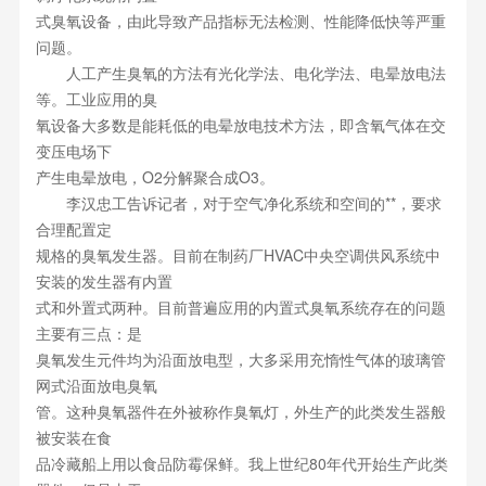
式臭氧设备，由此导致产品指标无法检测、性能降低快等严重
问题。
人工产生臭氧的方法有光化学法、电化学法、电晕放电法
等。工业应用的臭
氧设备大多数是能耗低的电晕放电技术方法，即含氧气体在交
变压电场下
产生电晕放电，O2分解聚合成O3。
李汉忠工告诉记者，对于空气净化系统和空间的**，要求
合理配置定
规格的臭氧发生器。目前在制药厂HVAC中央空调供风系统中
安装的发生器有内置
式和外置式两种。目前普遍应用的内置式臭氧系统存在的问题
主要有三点：是
臭氧发生元件均为沿面放电型，大多采用充惰性气体的玻璃管
网式沿面放电臭氧
管。这种臭氧器件在外被称作臭氧灯，外生产的此类发生器般
被安装在食
品冷藏船上用以食品防霉保鲜。我上世纪80年代开始生产此类