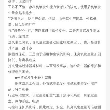
器件，但是由于
工艺不严格，存在臭氧发生能力衰减快的缺点，使用后臭氧发
生量会越来越少，
**效果很差，使用寿命短。但是，由于其生产简单、价格低
廉，所以制药厂空
气**设备的生产厂仍以此进行低价竞争。二是内置式发生器无
气源，靠管道
送风带走臭氧，臭氧量发生变动因素很难测定，厂也只是估算
其产量，设计参
数很难保证。三是由于湿度和尘埃的影响，使臭氧发生量加剧
降低，并容易造成
打火引燃过滤器等材料，从而引发事故。这种发生器的维护和
修理也很困难。
■外置式发生器较为完善
据李汉忠工介绍，外置式臭氧发生器是标准型发生器产
品，符合相关
行业标准要求。该发生器配置气源干燥净化系统、臭氧发生
室、冷却系统、电源
与控制保护系统等，因此稳定、安全。其臭氧发生量可准确测