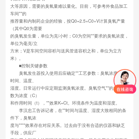
大等原因，需要的臭氧量难以量化。目前，可参考外食品加工
车间**的
推荐量和内制药企业的经验，按Q0=2.5×C0×V计算臭氧产量
（其中Q0为需要
的臭氧发生量，单位为克/小时；C0为空间**要求的臭氧浓度，
单位为毫克/立
方米；V是车间空间容积与送风管道容积之和，单位为立方
米）。
■控制关键参数
臭氧发生器投入使用后应确定**工艺参数：臭氧浓度、**
时间、温度、
湿度。日常运行中应定期监测臭氧浓度。臭氧空气**的主要参
数为浓度（C）
和作用时间（t），**效果K=Ct。环境条件为温度和湿度。
李汉忠工告诉记者，在**时间与温度、湿度大致相同的条
件下，臭氧浓
度与****效果存在对应关系。过去由于没有合适的仪器和缺乏
手段，供应厂