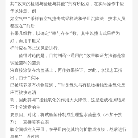
其**效果的检测与验证与其他**剂有所区别，在实际操作中应
予以注意。例
如空气中**采样有空气撞击式采样法和平皿沉降法，技术人员
都应在**前后
各采几组样，以确定**率与存在**数。其中以撞击式采样为
好，而用平皿采
样时应在停止送风后进行。
值得讨论的是，目前制药业通用的**效果验证方法都是将
试验菌种的菌悬
液直接涂复在培盖基上，再作效果验证。对此，李汉忠工指
出，由于**实际
已被培养基有机物浸润，**时臭氧先与有机物接触发生氧化反
应而被快速消
耗，因此其与**接触氧化的作用大大降低，这是造成检测结果
不十分满意的主
要原因。对此，将试验菌种制成生理盐水菌悬液（不加干扰
剂），直接喷雾在实
验空间或注入平皿，在平皿内使其均匀扩散成液膜，然后进行
臭氧**，通过培