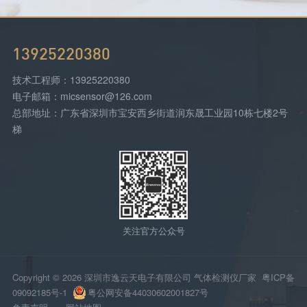
13925220380
技术工程师：13925220380
电子邮箱：micsensor@126.com
总部地址：广东省深圳市宝安西乡街道润东晟工业园10栋七楼2号
梯
关注官方公众号
Copyright © 2026 深圳市逸云天电子有限公司 气体检测仪厂家
粤ICP备
09092185号-1
粤公网安备44030602001827号