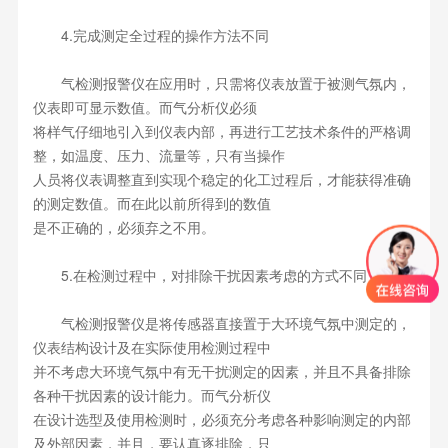
4.完成测定全过程的操作方法不同
气检测报警仪在应用时，只需将仪表放置于被测气氛内，
仪表即可显示数值。而气分析仪必须
将样气仔细地引入到仪表内部，再进行工艺技术条件的严格调
整，如温度、压力、流量等，只有当操作
人员将仪表调整直到实现个稳定的化工过程后，才能获得准确
的测定数值。而在此以前所得到的数值
是不正确的，必须弃之不用。
5.在检测过程中，对排除干扰因素考虑的方式不同
气检测报警仪是将传感器直接置于大环境气氛中测定的，
仪表结构设计及在实际使用检测过程中
并不考虑大环境气氛中有无干扰测定的因素，并且不具备排除
各种干扰因素的设计能力。而气分析仪
在设计选型及使用检测时，必须充分考虑各种影响测定的内部
及外部因素，并且，要认真逐排除，只